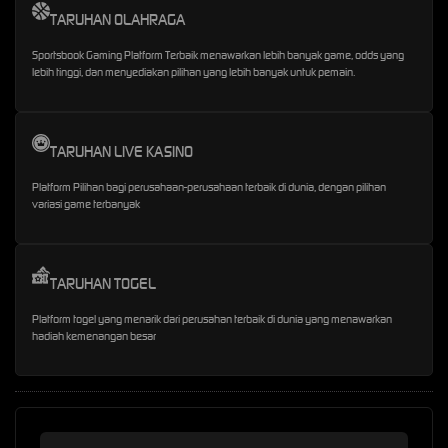
TARUHAN OLAHRAGA
Sportsbook Gaming Platform Terbaik menawarkan lebih banyak game, odds yang
lebih tinggi, dan menyediakan pilihan yang lebih banyak untuk pemain.
TARUHAN LIVE KASINO
Platform Pilihan bagi perusahaan-perusahaan terbaik di dunia, dengan pilihan
variasi game terbanyak
TARUHAN TOGEL
Platform togel yang menarik dari perusahan terbaik di dunia yang menawarkan
hadiah kemenangan besar