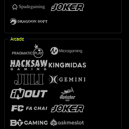
Arcade