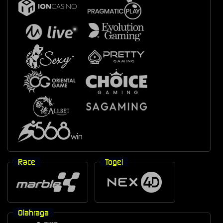
Race
Togel
Olahraga