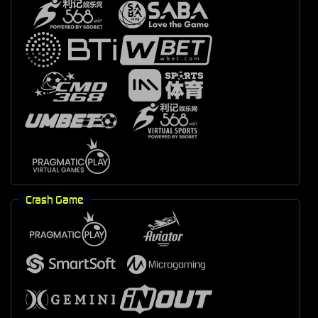
Crash Game