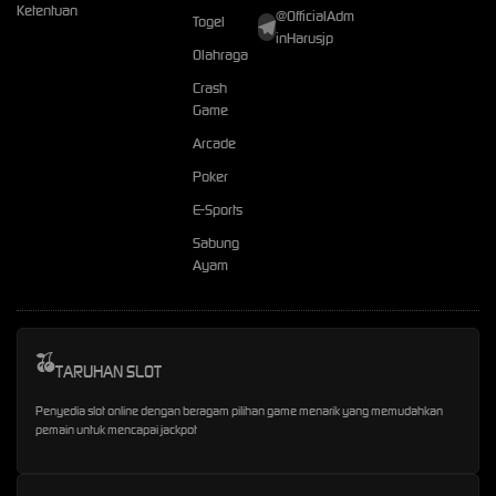
Ketentuan
@OfficialAdm
Togel
inHarusjp
Olahraga
Crash
Game
Arcade
Poker
E-Sports
Sabung
Ayam
TARUHAN SLOT
Penyedia slot online dengan beragam pilihan game menarik yang memudahkan
pemain untuk mencapai jackpot