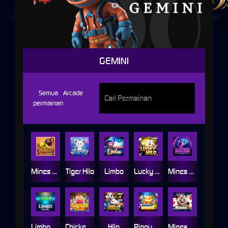
GEMINI
Semua
Arcade
permainan
Mines Gold Rush
Tiger Hilo
Limbo
Lucky Hilo
Mines Neon
Limbo Classic
Chicken Run
Hilo
Pinoy Mines
Mines Maple