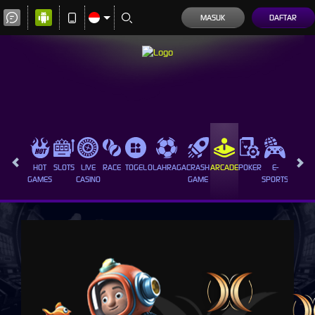
MASUK
DAFTAR
HOT
SLOTS
LIVE
RACE
TOGEL
OLAHRAGA
CRASH
ARCADE
POKER
E-
SABUN
GAMES
CASINO
GAME
SPORTS
AYAM