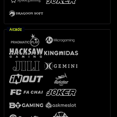
Arcade