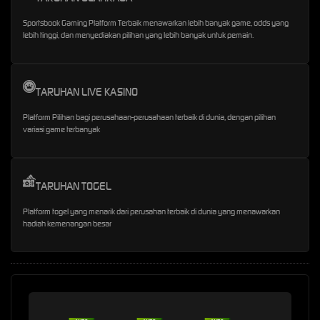
Sportsbook Gaming Platform Terbaik menawarkan lebih banyak game, odds yang
lebih tinggi, dan menyediakan pilihan yang lebih banyak untuk pemain.
TARUHAN LIVE KASINO
Platform Pilihan bagi perusahaan-perusahaan terbaik di dunia, dengan pilihan
variasi game terbanyak
TARUHAN TOGEL
Platform togel yang menarik dari perusahan terbaik di dunia yang menawarkan
hadiah kemenangan besar