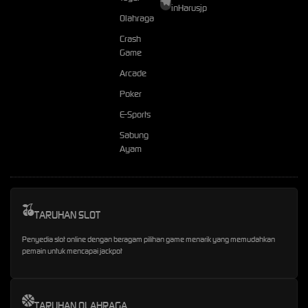
inHarusjp
Olahraga
Crash
Game
Arcade
Poker
E-Sports
Sabung
Ayam
TARUHAN SLOT
Penyedia slot online dengan beragam pilihan game menarik yang memudahkan
pemain untuk mencapai jackpot
TARUHAN OLAHRAGA